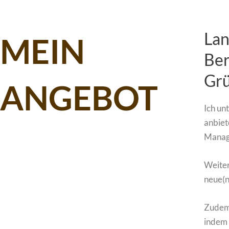
Lan
MEIN
Ber
Grü
ANGEBOT
Ich un
anbiet
Manag
Weiter
neue(n
Zudem 
indem 