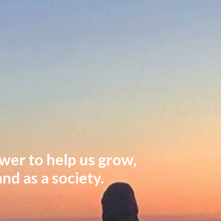
ower to help us grow,
and as a society.